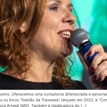
vento. Oferecemos uma consultoria diferenciada e persona
veu os livros “Gestão da Travessia”, lançado em 2022, e “
tora Artesã (MG). Também é idealizadora do […]