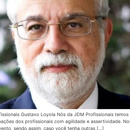
fissionais Gustavo Loyola Nós da JDM Profissionais temo
ções dos profissionais com agilidade e assertividade. Nos
ento, sendo assim, caso você tenha outras […]