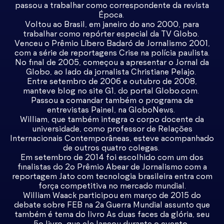
passou a trabalhar como correspondente da revista
Época.
Voltou ao Brasil, em janeiro do ano 2000, para
trabalhar como repórter especial da TV Globo.
Venceu o Prêmio Líbero Badaró de Jornalismo 2001,
com a série de reportagens Crise na polícia paulista.
No final de 2005, começou a apresentar o Jornal da
Globo, ao lado da jornalista Christiane Pelajo.
Entre setembro de 2006 e outubro de 2008,
manteve blog no site G1, do portal Globo.com.
Passou a comandar também o programa de
entrevistas Painel, na GloboNews.
William, que também integra o corpo docente da
universidade, como professor de Relações
Internacionais Contemporâneas, esteve acompanhado
de outros quatro colegas.
Em setembro de 2014 foi escolhido com um dos
finalistas do 2o Prêmio Abear de Jornalismo com a
reportagem Jato com tecnologia brasileira entra com
força competitiva no mercado mundial.
William Waack participou em março de 2015 do
debate sobre FEB na 2a Guerra Mundial assunto que
também é tema do livro As duas faces da glória, seu
5o livro, que ele lançou durante o evento.