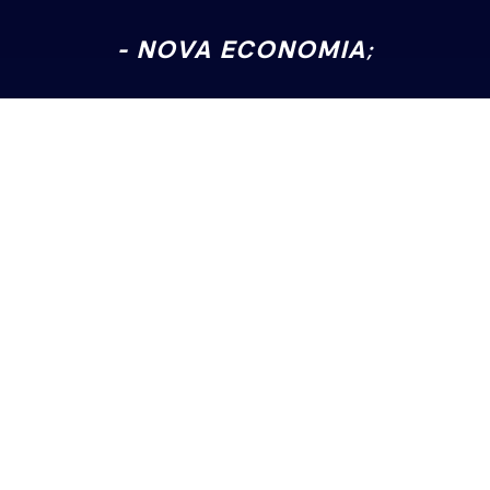
- NOVA ECONOMIA;
- NOVOS MODELOS DE
NEGÓCIOS;
- TRANSFORMAÇÃO DIGITAL.
SOLICITAR
ORÇAMENTO
Nome