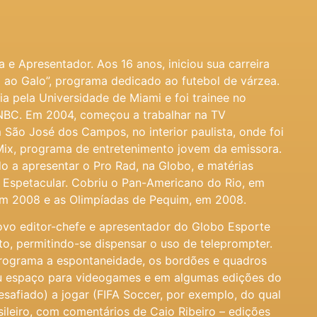
a e Apresentador. Aos 16 anos, iniciou sua carreira
o ao Galo”, programa dedicado ao futebol de várzea.
a pela Universidade de Miami e foi trainee no
NBC. Em 2004, começou a trabalhar na TV
 São José dos Campos, no interior paulista, onde foi
Mix, programa de entretenimento jovem da emissora.
o a apresentar o Pro Rad, na Globo, e matérias
 Espetacular. Cobriu o Pan-Americano do Rio, em
 em 2008 e as Olimpíadas de Pequim, em 2008.
ovo editor-chefe e apresentador do Globo Esporte
o, permitindo-se dispensar o uso de teleprompter.
rograma a espontaneidade, os bordões e quadros
u espaço para videogames e em algumas edições do
safiado) a jogar (FIFA Soccer, por exemplo, do qual
sileiro, com comentários de Caio Ribeiro – edições