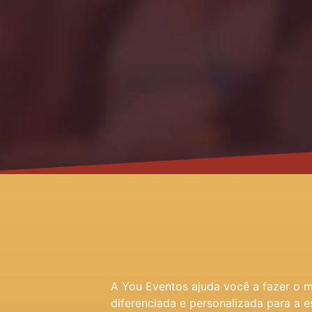
A You Eventos ajuda você a fazer o 
diferenciada e personalizada para a e