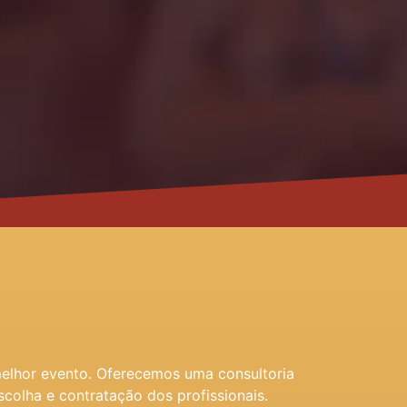
melhor evento. Oferecemos uma consultoria
scolha e contratação dos profissionais.