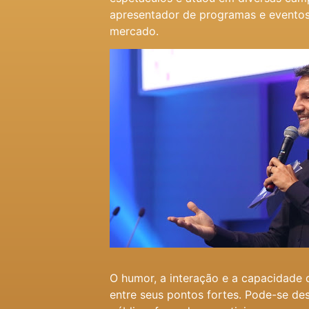
apresentador de programas e eventos
mercado.
O humor, a interação e a capacidade
entre seus pontos fortes. Pode-se des