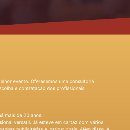
melhor evento. Oferecemos uma consultoria
scolha e contratação dos profissionais.
há mais de 20 anos.
ional versátil. Já esteve em cartaz com vários
nhas publicitárias e institucionais. Além disso, é