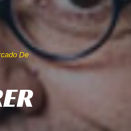
rcado De
RER