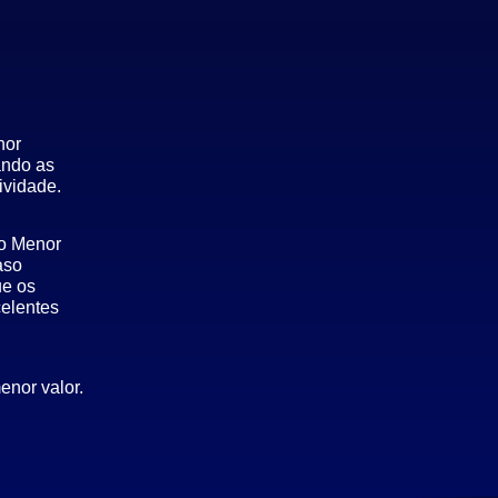
hor
ando as
ividade.
 o Menor
aso
ue os
celentes
enor valor.