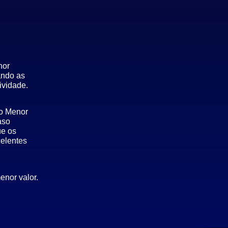
hor
ando as
ividade.
 o Menor
aso
ue os
celentes
enor valor.