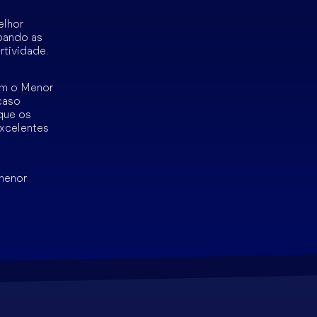
elhor
pando as
rtividade.
om o Menor
caso
que os
xcelentes
 menor