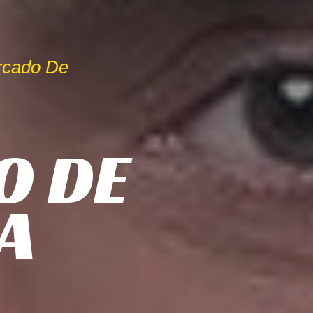
rcado De
O DE
A