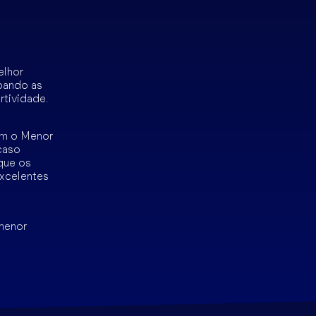
elhor
pando as
rtividade.
om o Menor
caso
que os
xcelentes
 menor