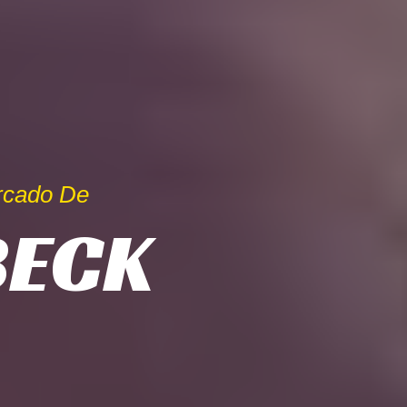
rcado De
BECK