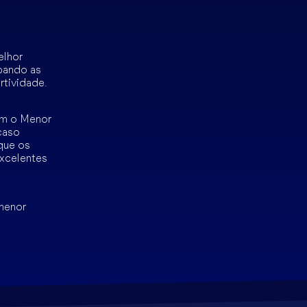
elhor
pando as
rtividade.
om o Menor
caso
que os
xcelentes
 menor