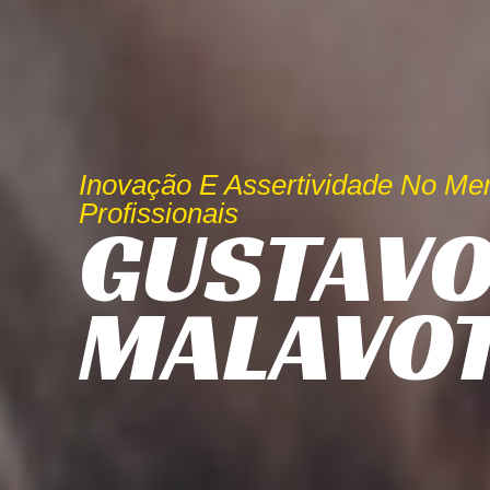
Inovação E Assertividade No Me
Profissionais
GUSTAV
MALAVO