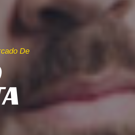
rcado De
O
TA