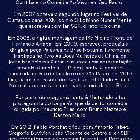
Curitiba e no Comédia Ao Vivo, em São Paulo.
Em 2007 obteve o segundo lugar no Festival de
Curtas do canal AXN, com o O Lobinho Nunca Mente,
que escreveu com Ian SBF, diretor do curta.
Em 2008, dirigiu a montagem de Pic Nic no Front, de
Fernando Arrabal. Em 2009, escreveu, produziu e
dirigiu a peça Palavras na Brisa Noturna, livremente
inspirada no livro As Boas Mulheres da China, da
jornalista chinesa Xinran Xue, com uma apresentação
especial durante a FLIP, em Paraty. A peça foi
encenada no Rio de Janeiro e em São Paulo. Em 2010
lançou seu show solo de stand-up, intitulado Fora do
Normal, apresentado em diversas cidades do Brasil.
Fez parte do programa Junto & Misturado e foi
protagonista do longa Vai que dá certo, comédia
dirigida por Maurício Frias, com Bruno Mazzeo e
Danton Mello.
Em 2012, Fábio Porchat criou, com Antonio Tabet,
Gregório Duvivier, João Vicente de Castro e Ian SBF,
uma produtora de vídeos para Internet – a Porta dos