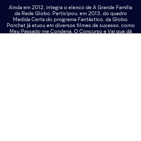
Ainda em 2012, integra o elenco de A Grande Família
da Rede Globo. Participou, em 2013, do quadro
Medida Certa do programa Fantástico, da Globo.
Porchat já atuou em diversos filmes de sucesso, como
Meu Passado me Condena, O Concurso e Vai que dá
Certo; também dublou o personagem Olaf na versão
brasileira de Frozen: uma Aventura Congelante.
Em 2016, foi contratado pela Rede Record para
conduzir um programa de entrevistas no final da noite,
continuando no canal pago Multishow.
Em 2017, o ator criou o “Prêmio Humor Fábio Porchat”
voltados para apenas espetáculos do gênero.
Em dezembro de 2017, fechou com o GNT para co-
apresentar o programa Papo de Segunda.