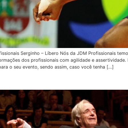
fissionais Serginho – Líbero Nós da JDM Profissionais t
ormações dos profissionais com agilidade e assertividade.
ara o seu evento, sendo assim, caso você tenha […]