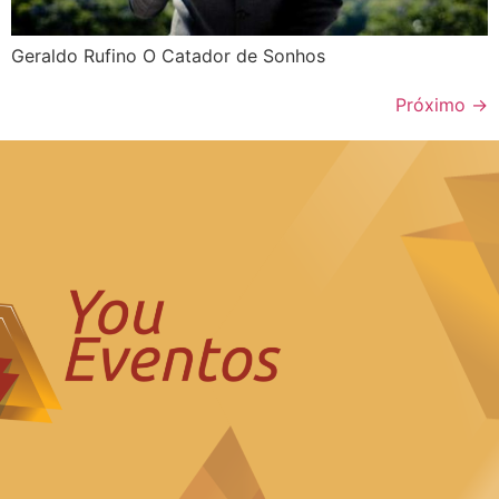
Geraldo Rufino O Catador de Sonhos
Próximo
→