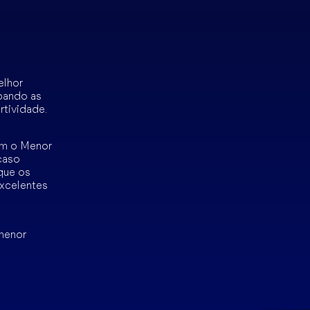
elhor
pando as
rtividade.
om o Menor
caso
que os
xcelentes
 menor