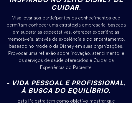
CUIDAR.
Visa levar aos participantes os conhecimentos que
permitam conhecer uma estratégia empresarial baseada
em superar as expectativas, oferecer experiências
memoráveis, através da excelência e do encantamento;
baseado no modelo da Disney em suas organizações.
Provocar uma reflexão sobre inovação, atendimento, e
os serviços de saúde oferecidos e Cuidar da
Experiência do Paciente.
- VIDA PESSOAL E PROFISSIONAL,
À BUSCA DO EQUILÍBRIO.
Esta Palestra tem como objetivo mostrar que
exercemos diferentes papeis nos palcos da vida, mas
que possuímos apenas uma vida de fato. E que com
equilíbrio entre os diversos palcos onde atuamos,
teremos a certeza de sucesso e realização.