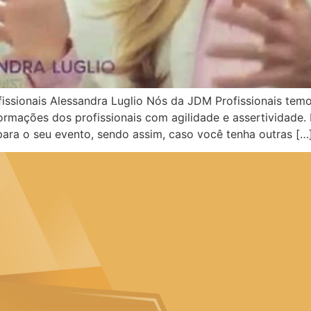
fissionais Alessandra Luglio Nós da JDM Profissionais t
ormações dos profissionais com agilidade e assertividade.
ara o seu evento, sendo assim, caso você tenha outras […