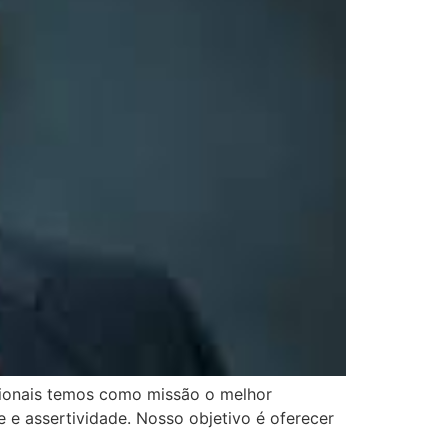
sionais temos como missão o melhor
 e assertividade. Nosso objetivo é oferecer