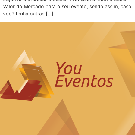
Valor do Mercado para o seu evento, sendo assim, caso
você tenha outras […]