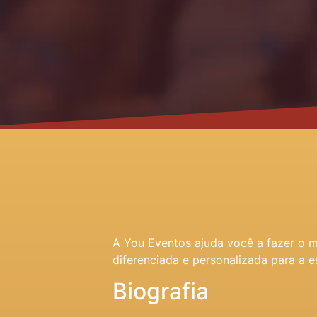
A You Eventos ajuda você a fazer o 
diferenciada e personalizada para a e
Biografia