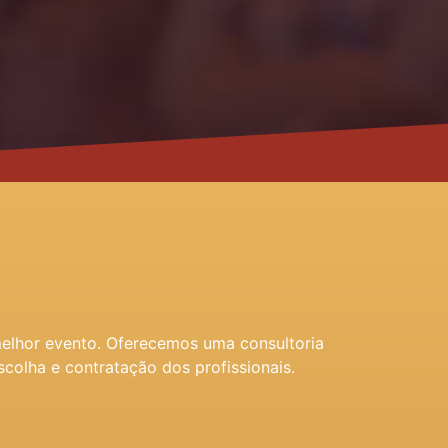
melhor evento. Oferecemos uma consultoria
scolha e contratação dos profissionais.