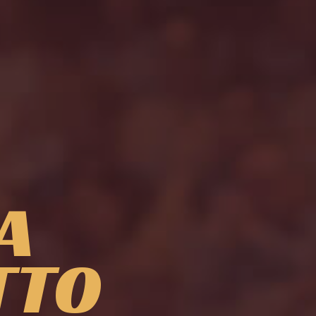
A
TTO