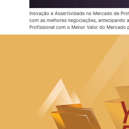
Inovação e Assertividade no Mercado de Pro
com as melhores negociações, antecipando as
Profissional com o Menor Valor do Mercado p