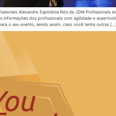
fissionais Alexandre Espindola Nós da JDM Profissionais
 informações dos profissionais com agilidade e assertivid
ara o seu evento, sendo assim, caso você tenha outras […