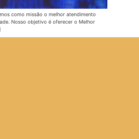
 temos como missão o melhor atendimento
ade. Nosso objetivo é oferecer o Melhor
]